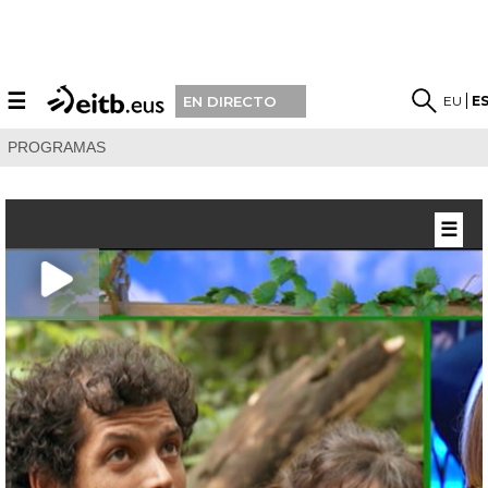
☰
EU
E
EN DIRECTO
PROGRAMAS
☰