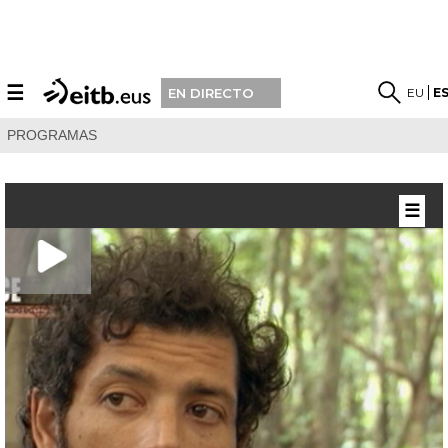
☰
EU
E
EN DIRECTO
PROGRAMAS
☰