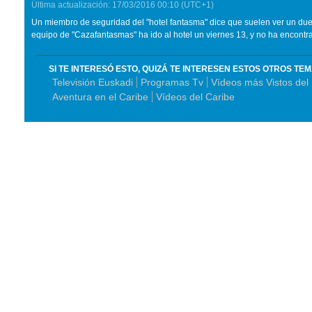
Última actualización:
17/03/2016
00:10
(UTC+1)
Un miembro de seguridad del "hotel fantasma" dice que suelen ver un du
equipo de "Cazafantasmas" ha ido al hotel un viernes 13, y no ha encontra
SI TE INTERESÓ ESTO, QUIZÁ TE INTERESEN ESTOS OTROS TE
Televisión Euskadi
Programas Tv
Vídeos más Vistos del
Aventura en el Caribe
Vídeos del Caribe