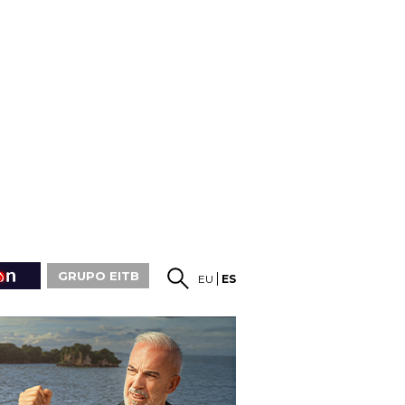
GRUPO EITB
EU
ES