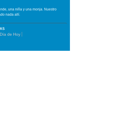
ende, una niña y una monja. Nuestro
do nada allí.
MAS
 Día de Hoy