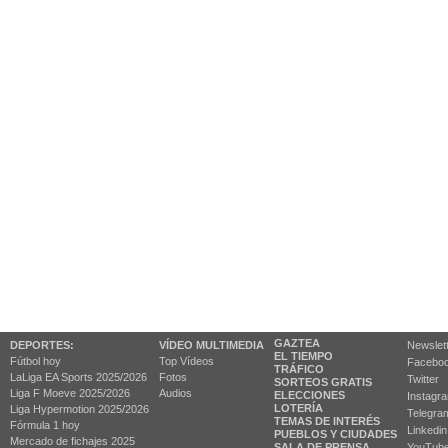
GAZTEA
DEPORTES:
VÍDEO MULTIMEDIA
Newslet
EL TIEMPO
Fútbol hoy
Top Vídeos
Facebo
TRÁFICO
LaLiga EA Sports 2025/2026
Fotos
Twitter
SORTEOS GRATIS
Liga F Moeve 2025/2026
Audios
ELECCIONES
Instagr
LOTERÍA
Liga Hypermotion 2025/2026
Telegra
TEMAS DE INTERÉS
Fórmula 1 hoy
Linkedin
PUEBLOS Y CIUDADES
Mercado de fichajes 2025
SALA DE PRENSA
YouTub