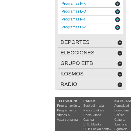
Programas F-K
Programas L-O
Programas P-T
Programas U-Z
DEPORTES
ELECCIONES
GRUPO EITB
KOSMOS
RADIO
TELEVISIÓN:
RADIO:
NOTICIAS:
Programación tv
Euskadi Irratia
Actualidad
Programas tv
Radio Euskadi
Economía
Vídeos tv
Radio Vitoria
Política
Vaya semanita
Gaztea
Cultura
EITB Musika
Ikusmiran
EiTB Euskal Kantak
Eguraldia