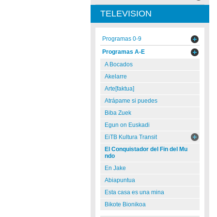
TELEVISION
Programas 0-9
Programas A-E
A Bocados
Akelarre
Arte[faktua]
Atrápame si puedes
Biba Zuek
Egun on Euskadi
EiTB Kultura Transit
El Conquistador del Fin del Mu
ndo
En Jake
Abiapuntua
Esta casa es una mina
Bikote Bionikoa