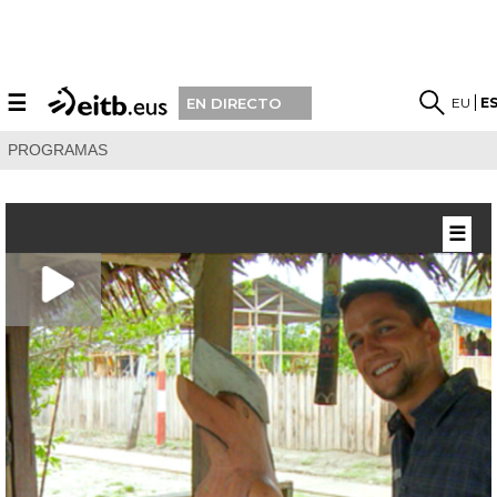
☰
EU
E
EN DIRECTO
PROGRAMAS
☰