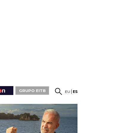
GRUPO EITB
EU
ES