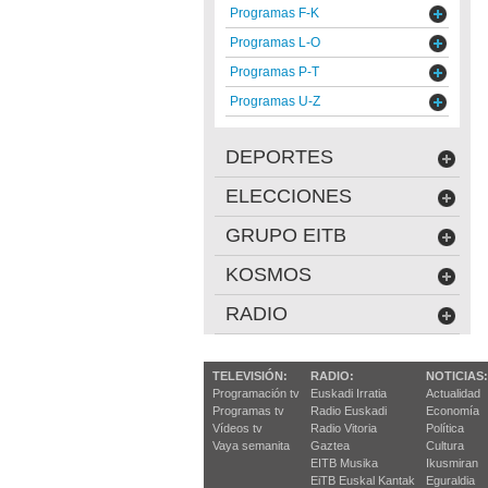
Programas F-K
Programas L-O
Programas P-T
Programas U-Z
DEPORTES
ELECCIONES
GRUPO EITB
KOSMOS
RADIO
TELEVISIÓN:
RADIO:
NOTICIAS:
Programación tv
Euskadi Irratia
Actualidad
Programas tv
Radio Euskadi
Economía
Vídeos tv
Radio Vitoria
Política
Vaya semanita
Gaztea
Cultura
EITB Musika
Ikusmiran
EiTB Euskal Kantak
Eguraldia