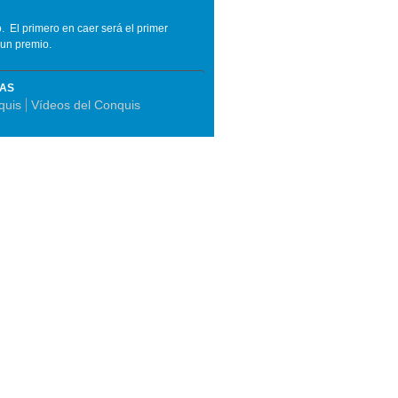
o. El primero en caer será el primer
 un premio.
MAS
quis
Vídeos del Conquis