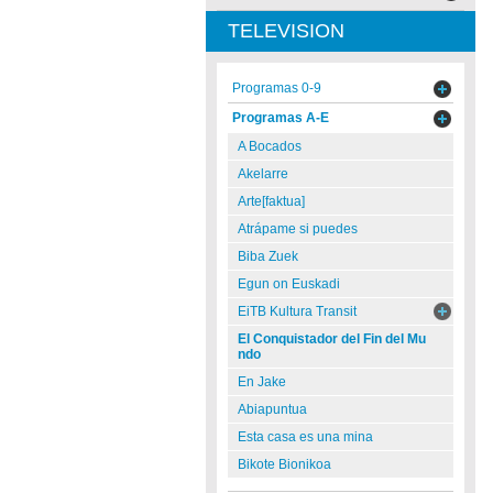
TELEVISION
Programas 0-9
Programas A-E
A Bocados
Akelarre
Arte[faktua]
Atrápame si puedes
Biba Zuek
Egun on Euskadi
EiTB Kultura Transit
El Conquistador del Fin del Mu
ndo
En Jake
Abiapuntua
Esta casa es una mina
Bikote Bionikoa