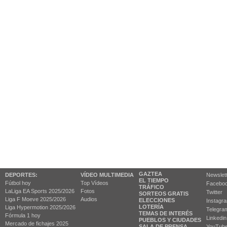
GAZTEA
DEPORTES:
VÍDEO MULTIMEDIA
Newslet
EL TIEMPO
Fútbol hoy
Top Vídeos
Facebo
TRÁFICO
LaLiga EA Sports 2025/2026
Fotos
Twitter
SORTEOS GRATIS
Liga F Moeve 2025/2026
Audios
ELECCIONES
Instagr
LOTERÍA
Liga Hypermotion 2025/2026
Telegra
TEMAS DE INTERÉS
Fórmula 1 hoy
Linkedin
PUEBLOS Y CIUDADES
Mercado de fichajes 2025
SALA DE PRENSA
YouTub