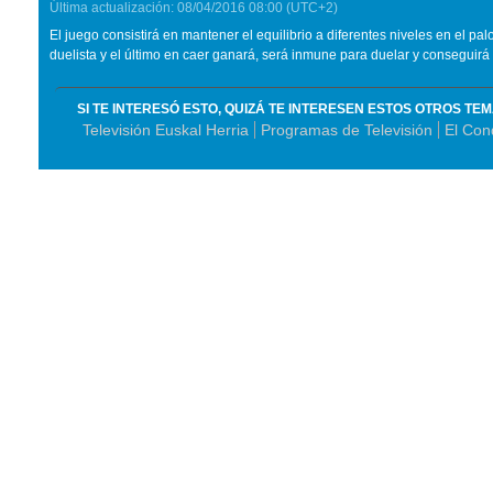
Última actualización:
08/04/2016
08:00
(UTC+2)
El juego consistirá en mantener el equilibrio a diferentes niveles en el pal
duelista y el último en caer ganará, será inmune para duelar y conseguirá
SI TE INTERESÓ ESTO, QUIZÁ TE INTERESEN ESTOS OTROS TE
Televisión Euskal Herria
Programas de Televisión
El Con