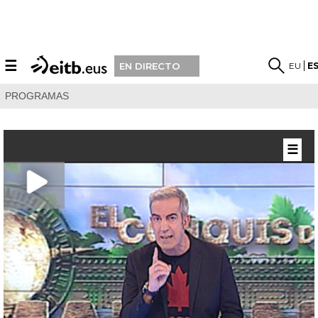
☰
EU
E
EN DIRECTO
PROGRAMAS
☰