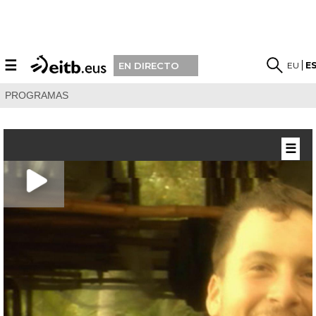
☰
EU
E
EN DIRECTO
PROGRAMAS
☰