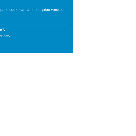
 paso como capitán del equipo verde en
MAS
s hoy