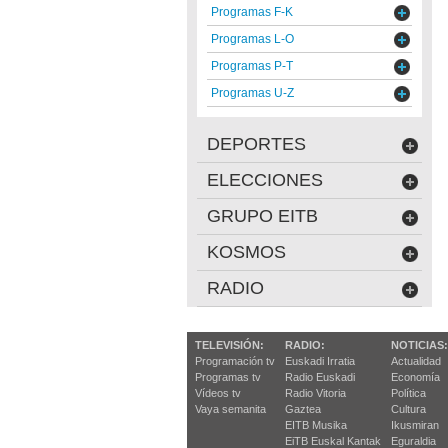
Programas F-K
Programas L-O
Programas P-T
Programas U-Z
DEPORTES
ELECCIONES
GRUPO EITB
KOSMOS
RADIO
TELEVISIÓN:
RADIO:
NOTICIAS:
Programación tv
Euskadi Irratia
Actualidad
Programas tv
Radio Euskadi
Economía
Vídeos tv
Radio Vitoria
Política
Vaya semanita
Gaztea
Cultura
EITB Musika
Ikusmiran
EiTB Euskal Kantak
Eguraldia