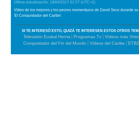
Última actualización:
18/04/2017
01:57
(UTC+2)
Vídeo de los mejores y los peores momentazos de David Seco durante su
'El Conquistador del Caribe'.
SI TE INTERESÓ ESTO, QUIZÁ TE INTERESEN ESTOS OTROS TE
Televisión Euskal Herria
Programas Tv
Vídeos más Visto
Conquistador del Fin del Mundo
Vídeos del Caribe
ETB2