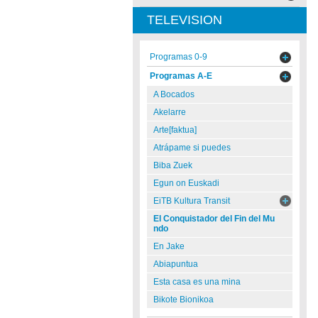
TELEVISION
Programas 0-9
Programas A-E
A Bocados
Akelarre
Arte[faktua]
Atrápame si puedes
Biba Zuek
Egun on Euskadi
EiTB Kultura Transit
El Conquistador del Fin del Mu
ndo
En Jake
Abiapuntua
Esta casa es una mina
Bikote Bionikoa