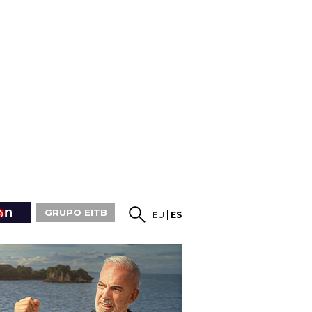
GRUPO EITB
EU
ES