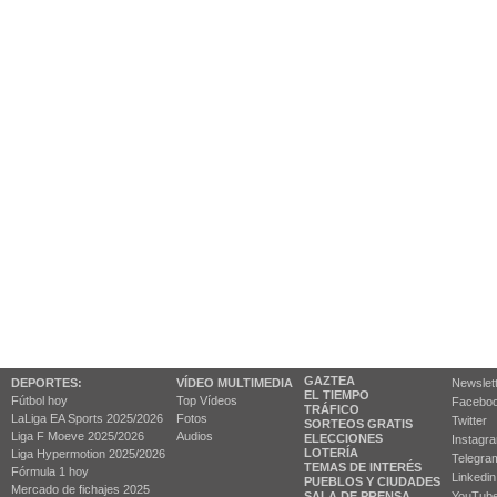
GAZTEA
DEPORTES:
VÍDEO MULTIMEDIA
Newslet
EL TIEMPO
Fútbol hoy
Top Vídeos
Facebo
TRÁFICO
LaLiga EA Sports 2025/2026
Fotos
Twitter
SORTEOS GRATIS
Liga F Moeve 2025/2026
Audios
ELECCIONES
Instagr
LOTERÍA
Liga Hypermotion 2025/2026
Telegra
TEMAS DE INTERÉS
Fórmula 1 hoy
Linkedin
PUEBLOS Y CIUDADES
Mercado de fichajes 2025
SALA DE PRENSA
YouTub