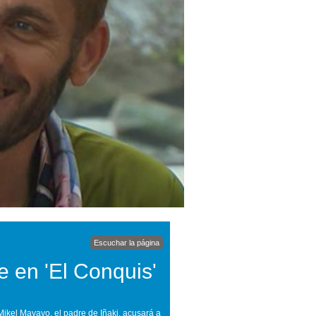
Escuchar la página
e en 'El Conquis'
ikel Mayayo, el padre de Iñaki, acusará a