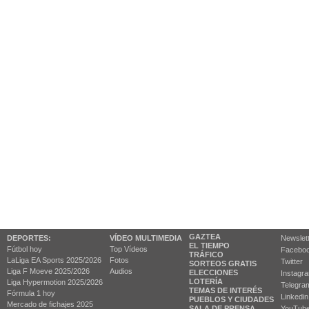
GAZTEA
DEPORTES:
VÍDEO MULTIMEDIA
Newslet
EL TIEMPO
Fútbol hoy
Top Vídeos
Facebo
TRÁFICO
LaLiga EA Sports 2025/2026
Fotos
Twitter
SORTEOS GRATIS
Liga F Moeve 2025/2026
Audios
ELECCIONES
Instagr
LOTERÍA
Liga Hypermotion 2025/2026
Telegra
TEMAS DE INTERÉS
Fórmula 1 hoy
Linkedin
PUEBLOS Y CIUDADES
Mercado de fichajes 2025
SALA DE PRENSA
YouTub