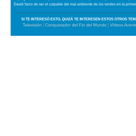
David Seco de ser el culpable del mal ambiente de los verdes en la primer
SI TE INTERESÓ ESTO, QUIZÁ TE INTERESEN ESTOS OTROS TE
Televisión
Conquistador del Fin del Mundo
Vídeos Aventu