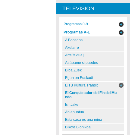
TELEVISION
Programas 0-9
Programas A-E
A Bocados
Akelarre
Arte[faktua]
Atrápame si puedes
Biba Zuek
Egun on Euskadi
EiTB Kultura Transit
El Conquistador del Fin del Mu
ndo
En Jake
Abiapuntua
Esta casa es una mina
Bikote Bionikoa