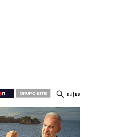
GRUPO EITB
EU
ES