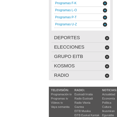
Programas F-K
Programas L-O
Programas P-T
Programas U-Z
DEPORTES
ELECCIONES
GRUPO EITB
KOSMOS
RADIO
TELEVISIÓN:
RADIO:
NOTICIAS:
Programación tv
Euskadi Irratia
Actualidad
Programas tv
Radio Euskadi
Economía
Vídeos tv
Radio Vitoria
Política
Vaya semanita
Gaztea
Cultura
EITB Musika
Ikusmiran
EiTB Euskal Kantak
Eguraldia