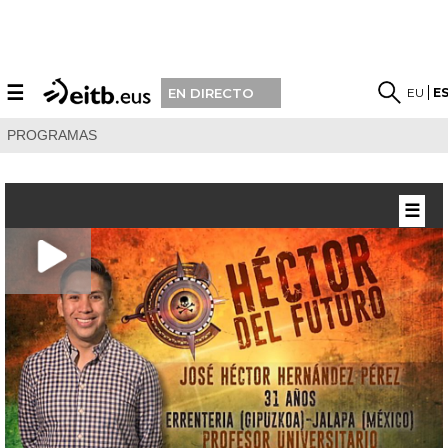
☰
EU
E
EN DIRECTO
PROGRAMAS
☰