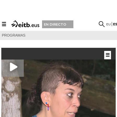
☰
EU
E
EN DIRECTO
PROGRAMAS
☰