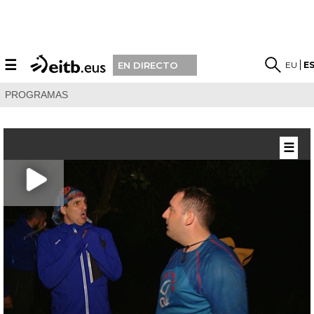
☰
EU
E
EN DIRECTO
PROGRAMAS
☰