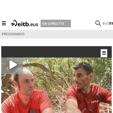
☰
EU
E
EN DIRECTO
PROGRAMAS
☰