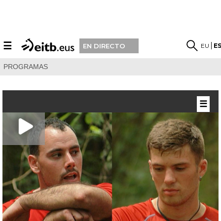
☰
EU
E
EN DIRECTO
PROGRAMAS
☰