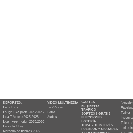
GAZTEA
DEPORTES:
VÍDEO MULTIMEDIA
Newslet
EL TIEMPO
Fútbol hoy
Top Vídeos
Facebo
TRÁFICO
LaLiga EA Sports 2025/2026
Fotos
Twitter
SORTEOS GRATIS
Liga F Moeve 2025/2026
Audios
ELECCIONES
Instagr
LOTERÍA
Liga Hypermotion 2025/2026
Telegra
TEMAS DE INTERÉS
Fórmula 1 hoy
Linkedin
PUEBLOS Y CIUDADES
Mercado de fichajes 2025
SALA DE PRENSA
YouTub