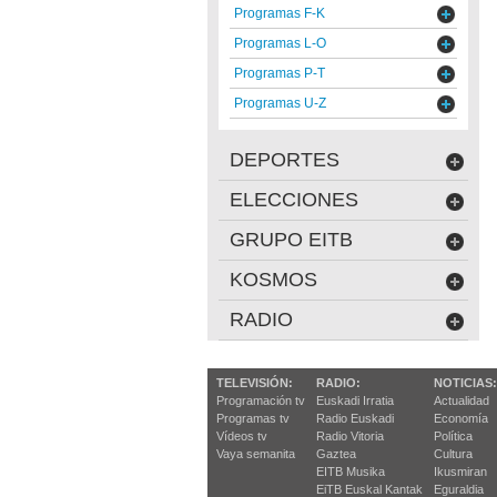
Programas F-K
Programas L-O
Programas P-T
Programas U-Z
DEPORTES
ELECCIONES
GRUPO EITB
KOSMOS
RADIO
TELEVISIÓN:
RADIO:
NOTICIAS:
Programación tv
Euskadi Irratia
Actualidad
Programas tv
Radio Euskadi
Economía
Vídeos tv
Radio Vitoria
Política
Vaya semanita
Gaztea
Cultura
EITB Musika
Ikusmiran
EiTB Euskal Kantak
Eguraldia