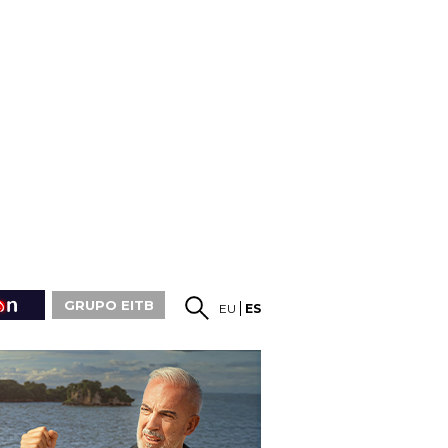
GRUPO EITB
EU
ES