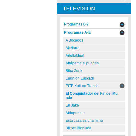
TELEVISION
Programas 0-9
Programas A-E
A Bocados
Akelarre
Arte[faktua]
Atrápame si puedes
Biba Zuek
Egun on Euskadi
EiTB Kultura Transit
El Conquistador del Fin del Mu
ndo
En Jake
Abiapuntua
Esta casa es una mina
Bikote Bionikoa