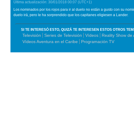
Última actualización:
30/01/2018
00:07
(UTC+1)
Los nominados por los rojos para ir al duelo no están a gusto con su nomin
duelo irá, pero le ha sorprendido que los capitanes eligiesen a Lander.
SI TE INTERESÓ ESTO, QUIZÁ TE INTERESEN ESTOS OTROS TE
Televisión
Series de Televisión
Vídeos
Reality Show de 
Vídeos Aventura en el Caribe
Programación TV