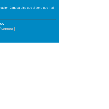
ación. Jagoba dice que si tiene que ir al
MAS
Aventura