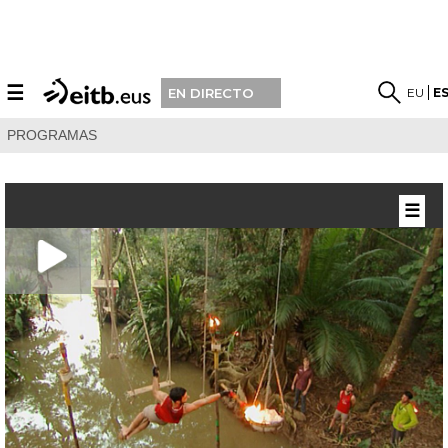
☰
EU
E
EN DIRECTO
PROGRAMAS
☰