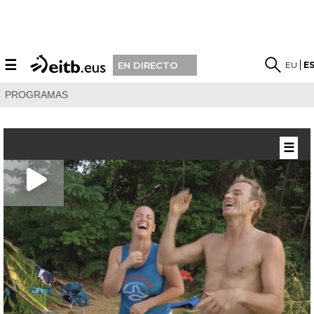
☰
EU
E
EN DIRECTO
PROGRAMAS
☰