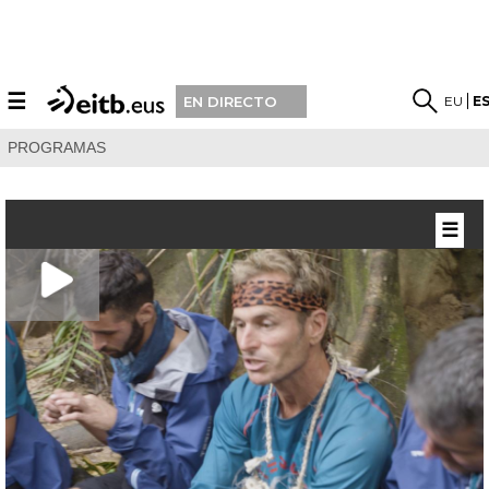
☰
EU
E
EN DIRECTO
PROGRAMAS
☰