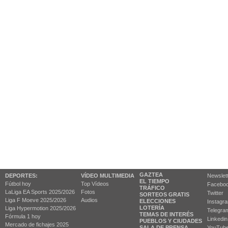
GAZTEA
DEPORTES:
VÍDEO MULTIMEDIA
Newslet
EL TIEMPO
Fútbol hoy
Top Vídeos
Facebo
TRÁFICO
LaLiga EA Sports 2025/2026
Fotos
Twitter
SORTEOS GRATIS
Liga F Moeve 2025/2026
Audios
ELECCIONES
Instagr
LOTERÍA
Liga Hypermotion 2025/2026
Telegra
TEMAS DE INTERÉS
Fórmula 1 hoy
Linkedin
PUEBLOS Y CIUDADES
Mercado de fichajes 2025
SALA DE PRENSA
YouTub