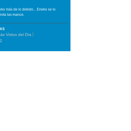
eko más de lo debido... Eneko se lo
frota las manos.
MAS
ás Vistos del Día
2