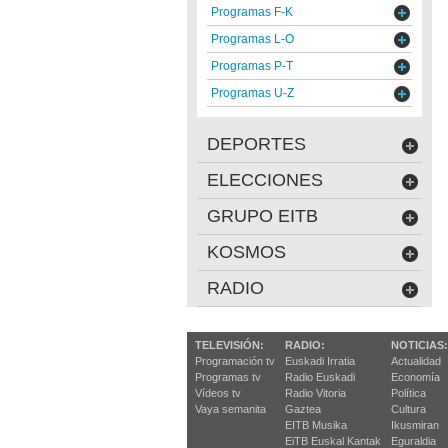
Programas F-K
Programas L-O
Programas P-T
Programas U-Z
DEPORTES
ELECCIONES
GRUPO EITB
KOSMOS
RADIO
TELEVISIÓN:
RADIO:
NOTICIAS:
Programación tv
Euskadi Irratia
Actualidad
Programas tv
Radio Euskadi
Economía
Vídeos tv
Radio Vitoria
Política
Vaya semanita
Gaztea
Cultura
EITB Musika
Ikusmiran
EiTB Euskal Kantak
Eguraldia