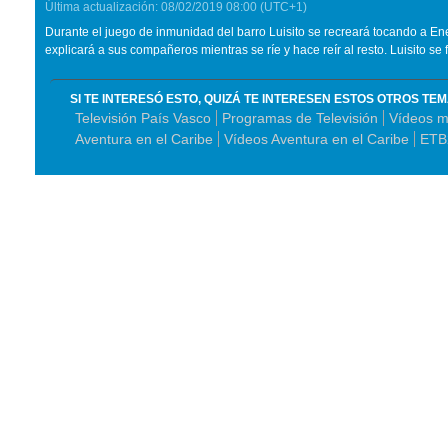
Última actualización:
08/02/2019
08:00
(UTC+1)
Durante el juego de inmunidad del barro Luisito se recreará tocando a En
explicará a sus compañeros mientras se ríe y hace reír al resto. Luisito se 
SI TE INTERESÓ ESTO, QUIZÁ TE INTERESEN ESTOS OTROS TE
Televisión País Vasco
Programas de Televisión
Vídeos m
Aventura en el Caribe
Vídeos Aventura en el Caribe
ETB