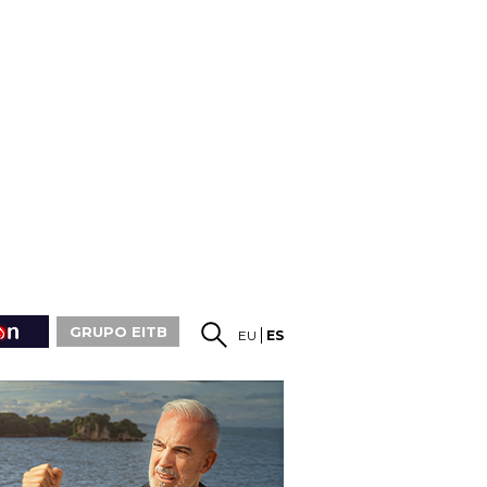
GRUPO EITB
EU
ES