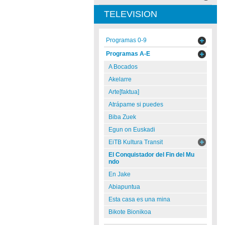
TELEVISION
Programas 0-9
Programas A-E
A Bocados
Akelarre
Arte[faktua]
Atrápame si puedes
Biba Zuek
Egun on Euskadi
EiTB Kultura Transit
El Conquistador del Fin del Mu
ndo
En Jake
Abiapuntua
Esta casa es una mina
Bikote Bionikoa