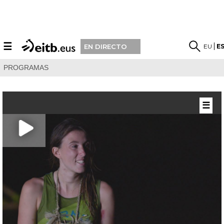
☰
EU
E
EN DIRECTO
PROGRAMAS
☰