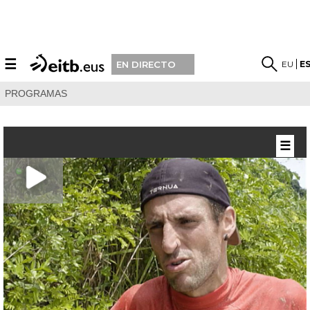
☰
EU
E
EN DIRECTO
PROGRAMAS
☰