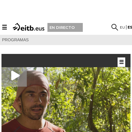
☰
EU
E
EN DIRECTO
PROGRAMAS
☰