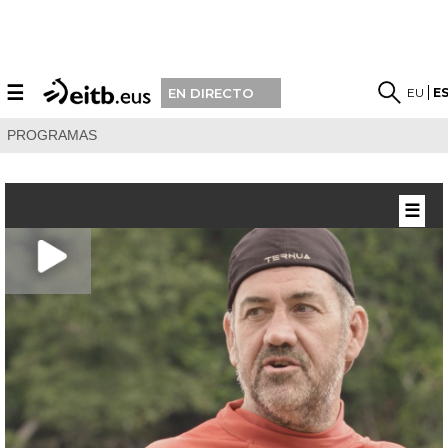
☰
EU
E
EN DIRECTO
PROGRAMAS
☰