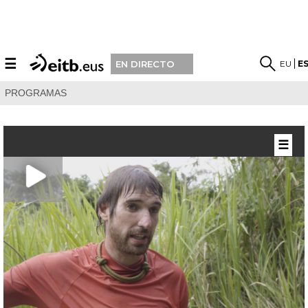
☰
EU
E
EN DIRECTO
PROGRAMAS
☰