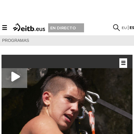
☰
EU
E
EN DIRECTO
PROGRAMAS
☰