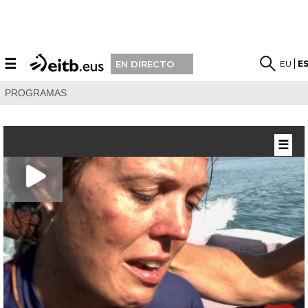
☰
EU
E
EN DIRECTO
PROGRAMAS
☰