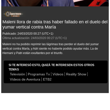
Maleni llora de rabia tras haber fallado en el duelo del
yumar vertical contra María
Publicado:
24/03/2020
00:27
(UTC+1)
Última actualización:
24/03/2020
00:27
(UTC+1)
Maleni no ha podido reprimir las lágrimas tras perder el duelo del yumar
vertical contra María, y Adri siente no haberle podido ayudar más. La de
Hernani y Patri están exultantes por el triunfo.
SI TE INTERESÓ ESTO, QUIZÁ TE INTERESEN ESTOS OTROS
TEMAS
Televisión
Programas Tv
Vídeos
Reality Show
Vídeos de Aventura
ETB2