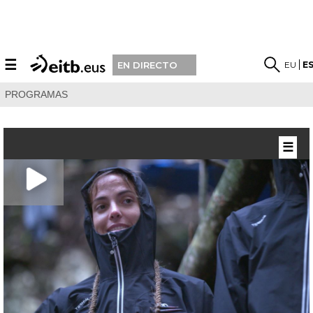
☰
EU
E
EN DIRECTO
PROGRAMAS
☰