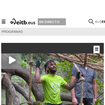
☰
EU
E
EN DIRECTO
PROGRAMAS
☰