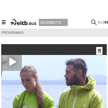
☰
EU
E
EN DIRECTO
PROGRAMAS
☰