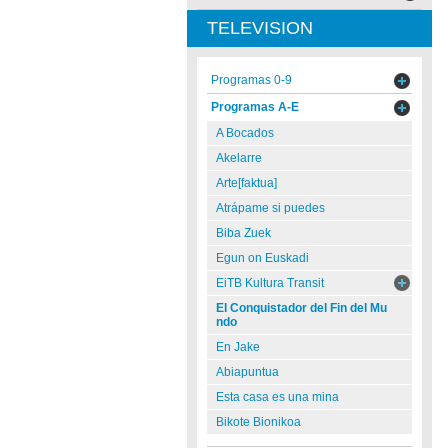
TELEVISION
Programas 0-9
Programas A-E
A Bocados
Akelarre
Arte[faktua]
Atrápame si puedes
Biba Zuek
Egun on Euskadi
EiTB Kultura Transit
El Conquistador del Fin del Mu
ndo
En Jake
Abiapuntua
Esta casa es una mina
Bikote Bionikoa