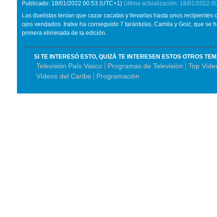
Publicado:
18/01/2022
00:53
(UTC+1)
Última actualización:
18/01/2022
0
Las duelistas tenían que cazar cacatas y llevarlas hasta unos recipientes
ojos vendados. Iratxe ha conseguido 7 tarántulas, Camila y Goiz, que se ha 
primera eliminada de la edición.
SI TE INTERESÓ ESTO, QUIZÁ TE INTERESEN ESTOS OTROS TE
Televisión País Vasco
Programas de Televisión
Top Víde
Vídeos del Caribe
Programación