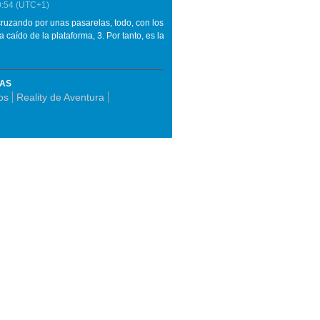
0:54
(UTC+1)
 cruzando por unas pasarelas, todo, con los
caído de la plataforma, 3. Por tanto, es la
MAS
os
Reality de Aventura