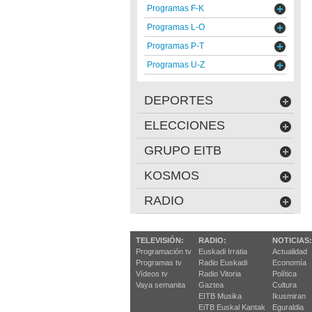
Programas F-K
Programas L-O
Programas P-T
Programas U-Z
DEPORTES
ELECCIONES
GRUPO EITB
KOSMOS
RADIO
TELEVISIÓN:
RADIO:
NOTICIAS:
Programación tv
Euskadi Irratia
Actualidad
Programas tv
Radio Euskadi
Economía
Vídeos tv
Radio Vitoria
Política
Vaya semanita
Gaztea
Cultura
EITB Musika
Ikusmiran
EiTB Euskal Kantak
Eguraldia