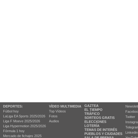
GAZTEA
DEPORTES:
VÍDEO MULTIMEDIA
Newslet
EL TIEMPO
Fútbol hoy
Top Vídeos
Facebo
TRÁFICO
LaLiga EA Sports 2025/2026
Fotos
Twitter
SORTEOS GRATIS
Liga F Moeve 2025/2026
Audios
ELECCIONES
Instagr
LOTERÍA
Liga Hypermotion 2025/2026
Telegra
TEMAS DE INTERÉS
Fórmula 1 hoy
Linkedin
PUEBLOS Y CIUDADES
Mercado de fichajes 2025
SALA DE PRENSA
YouTub