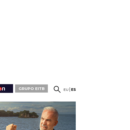
GRUPO EITB
EU
ES