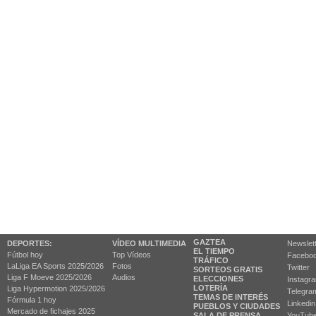
GAZTEA
DEPORTES:
VÍDEO MULTIMEDIA
Newslet
EL TIEMPO
Fútbol hoy
Top Vídeos
Facebo
TRÁFICO
LaLiga EA Sports 2025/2026
Fotos
Twitter
SORTEOS GRATIS
Liga F Moeve 2025/2026
Audios
ELECCIONES
Instagr
LOTERÍA
Liga Hypermotion 2025/2026
Telegra
TEMAS DE INTERÉS
Fórmula 1 hoy
Linkedin
PUEBLOS Y CIUDADES
Mercado de fichajes 2025
SALA DE PRENSA
YouTub