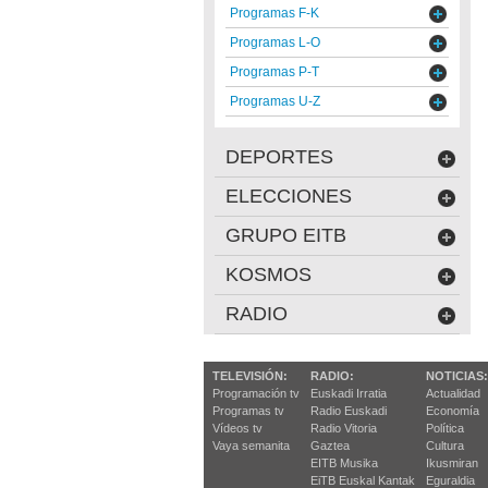
Programas F-K
Programas L-O
Programas P-T
Programas U-Z
DEPORTES
ELECCIONES
GRUPO EITB
KOSMOS
RADIO
TELEVISIÓN:
RADIO:
NOTICIAS:
Programación tv
Euskadi Irratia
Actualidad
Programas tv
Radio Euskadi
Economía
Vídeos tv
Radio Vitoria
Política
Vaya semanita
Gaztea
Cultura
EITB Musika
Ikusmiran
EiTB Euskal Kantak
Eguraldia