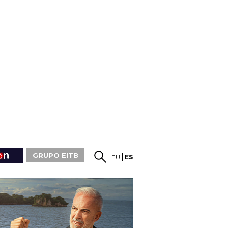
GRUPO EITB
EU
ES