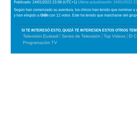
Publicado:
24/01/2022
23:08
(UTC+1)
Última actualización:
24/01/2022
2
Según han comenzado su aventura, los chicos han tenido que nominar a u
y han elegido a
Odín
con 12 votos. Este ha tenido que marcharse del grup
SI TE INTERESÓ ESTO, QUIZÁ TE INTERESEN ESTOS OTROS TE
Televisión Euskadi
Series de Televisión
Top Vídeos
El 
Programación TV