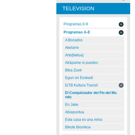
TELEVISION
Programas 0-9
Programas A-E
A Bocados
Akelarre
Arte[faktua]
Atrápame si puedes
Biba Zuek
Egun on Euskadi
EiTB Kultura Transit
El Conquistador del Fin del Mu
ndo
En Jake
Abiapuntua
Esta casa es una mina
Bikote Bionikoa