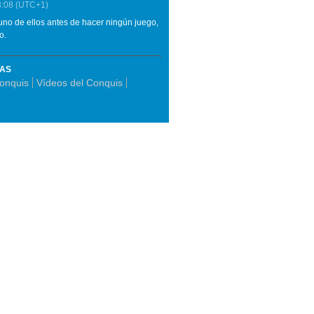
3:08
(UTC+1)
no de ellos antes de hacer ningún juego,
o.
MAS
Conquis
Vídeos del Conquis