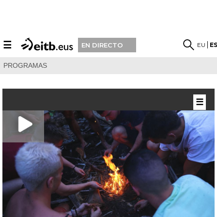
☰
EU
E
EN DIRECTO
PROGRAMAS
☰