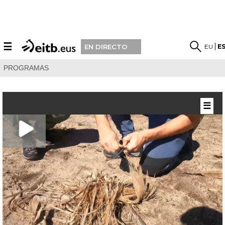
☰
EU
E
EN DIRECTO
PROGRAMAS
☰