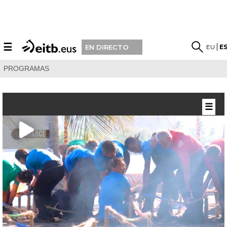
☰
EU
E
EN DIRECTO
PROGRAMAS
☰