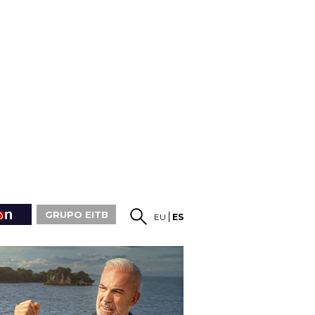
GRUPO EITB
EU
ES