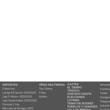
GAZTEA
DEPORTES:
VÍDEO MULTIMEDIA
Newslet
EL TIEMPO
Fútbol hoy
Top Vídeos
Facebo
TRÁFICO
LaLiga EA Sports 2025/2026
Fotos
Twitter
SORTEOS GRATIS
Liga F Moeve 2025/2026
Audios
ELECCIONES
Instagr
LOTERÍA
Liga Hypermotion 2025/2026
Telegra
TEMAS DE INTERÉS
Fórmula 1 hoy
Linkedin
PUEBLOS Y CIUDADES
Mercado de fichajes 2025
SALA DE PRENSA
YouTub