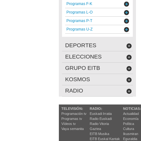
Programas F-K
Programas L-O
Programas P-T
Programas U-Z
DEPORTES
ELECCIONES
GRUPO EITB
KOSMOS
RADIO
TELEVISIÓN:
RADIO:
NOTICIAS:
Programación tv
Euskadi Irratia
Actualidad
Programas tv
Radio Euskadi
Economía
Vídeos tv
Radio Vitoria
Política
Vaya semanita
Gaztea
Cultura
EITB Musika
Ikusmiran
EiTB Euskal Kantak
Eguraldia