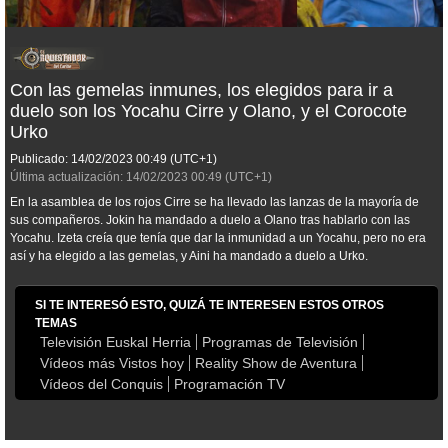
Con las gemelas inmunes, los elegidos para ir a
duelo son los Yocahu Cirre y Olano, y el Corocote
Urko
Publicado:
14/02/2023
00:49
(UTC+1)
Última actualización:
14/02/2023
00:49
(UTC+1)
En la asamblea de los rojos Cirre se ha llevado las lanzas de la mayoría de
sus compañeros. Jokin ha mandado a duelo a Olano tras hablarlo con las
Yocahu. Izeta creía que tenía que dar la inmunidad a un Yocahu, pero no era
así y ha elegido a las gemelas, y Aini ha mandado a duelo a Urko.
SI TE INTERESÓ ESTO, QUIZÁ TE INTERESEN ESTOS OTROS
TEMAS
Televisión Euskal Herria
Programas de Televisión
Vídeos más Vistos hoy
Reality Show de Aventura
Vídeos del Conquis
Programación TV