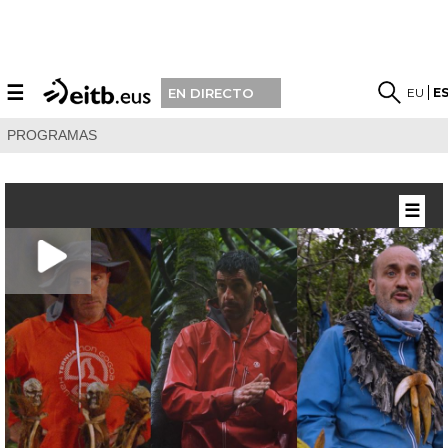
☰
EU
E
EN DIRECTO
PROGRAMAS
☰