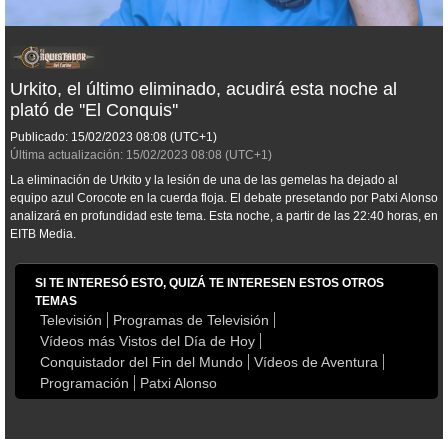
Urkito, el último eliminado, acudirá esta noche al
plató de ''El Conquis''
Publicado:
15/02/2023
08:08
(UTC+1)
Última actualización:
15/02/2023
08:08
(UTC+1)
La eliminación de Urkito y la lesión de una de las gemelas ha dejado al
equipo azul Corocote en la cuerda floja. El debate presetando por Patxi Alonso
analizará en profundidad este tema. Esta noche, a partir de las 22:40 horas, en
EITB Media.
SI TE INTERESÓ ESTO, QUIZÁ TE INTERESEN ESTOS OTROS
TEMAS
Televisión
Programas de Televisión
Vídeos más Vistos del Día de Hoy
Conquistador del Fin del Mundo
Vídeos de Aventura
Programación
Patxi Alonso