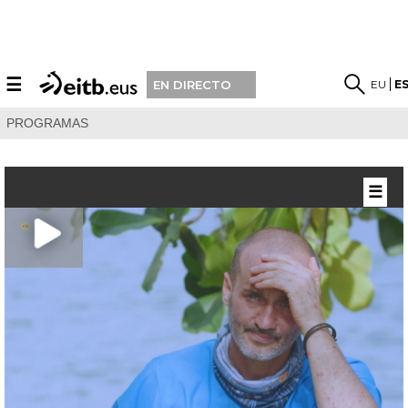
☰
EU
E
EN DIRECTO
PROGRAMAS
☰