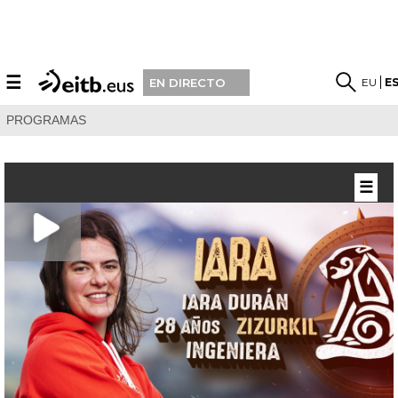
☰
EU
E
EN DIRECTO
PROGRAMAS
☰