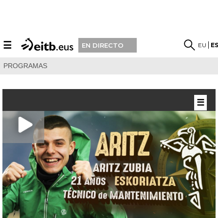
☰
EU
E
EN DIRECTO
PROGRAMAS
☰