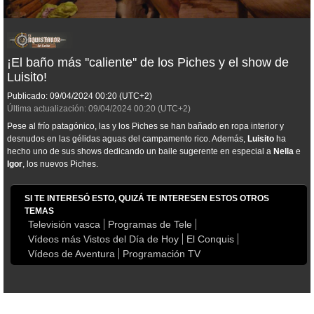
¡El baño más ''caliente'' de los Piches y el show de
Luisito!
Publicado:
09/04/2024
00:20
(UTC+2)
Última actualización:
09/04/2024
00:20
(UTC+2)
Pese al frío patagónico, las y los Piches se han bañado en ropa interior y
desnudos en las gélidas aguas del campamento rico. Además,
Luisito
ha
hecho uno de sus shows dedicando un baile sugerente en especial a
Nella
e
Igor
, los nuevos Piches.
SI TE INTERESÓ ESTO, QUIZÁ TE INTERESEN ESTOS OTROS
TEMAS
Televisión vasca
Programas de Tele
Vídeos más Vistos del Día de Hoy
El Conquis
Vídeos de Aventura
Programación TV