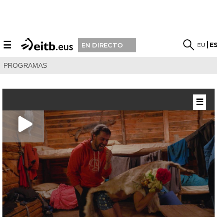
☰
EU
E
EN DIRECTO
PROGRAMAS
☰