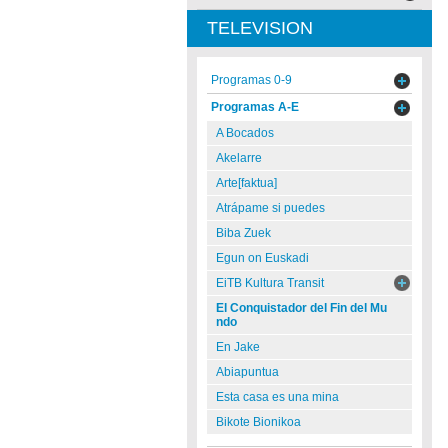
TELEVISION
Programas 0-9
Programas A-E
A Bocados
Akelarre
Arte[faktua]
Atrápame si puedes
Biba Zuek
Egun on Euskadi
EiTB Kultura Transit
El Conquistador del Fin del Mu
ndo
En Jake
Abiapuntua
Esta casa es una mina
Bikote Bionikoa