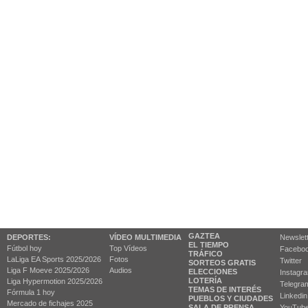
GAZTEA
DEPORTES:
VÍDEO MULTIMEDIA
Newslet
EL TIEMPO
Fútbol hoy
Top Vídeos
Facebo
TRÁFICO
LaLiga EA Sports 2025/2026
Fotos
Twitter
SORTEOS GRATIS
Liga F Moeve 2025/2026
Audios
ELECCIONES
Instagr
LOTERÍA
Liga Hypermotion 2025/2026
Telegra
TEMAS DE INTERÉS
Fórmula 1 hoy
Linkedin
PUEBLOS Y CIUDADES
Mercado de fichajes 2025
SALA DE PRENSA
YouTub