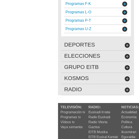
Programas F-K
Programas L-O
Programas P-T
Programas U-Z
DEPORTES
ELECCIONES
GRUPO EITB
KOSMOS
RADIO
TELEVISIÓN:
RADIO:
NOTICIAS:
Programación tv
Euskadi Irratia
Actualidad
Programas tv
Radio Euskadi
Economía
Vídeos tv
Radio Vitoria
Política
Vaya semanita
Gaztea
Cultura
EITB Musika
Ikusmiran
EiTB Euskal Kantak
Eguraldia