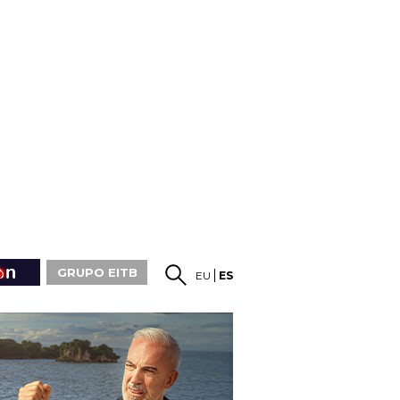
GRUPO EITB
EU
ES