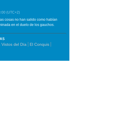
8:00
(UTC+2)
las cosas no han salido como habían
iminada en el duelo de los gauchos.
MAS
Vistos del Día
El Conquis