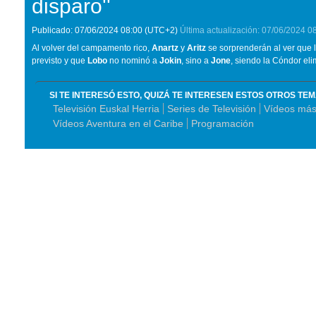
disparo''
Publicado:
07/06/2024
08:00
(UTC+2)
Última actualización:
07/06/2024
0
Al volver del campamento rico,
Anartz
y
Aritz
se sorprenderán al ver que 
previsto y que
Lobo
no nominó a
Jokin
, sino a
Jone
, siendo la Cóndor el
SI TE INTERESÓ ESTO, QUIZÁ TE INTERESEN ESTOS OTROS TE
Televisión Euskal Herria
Series de Televisión
Vídeos más 
Vídeos Aventura en el Caribe
Programación