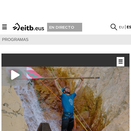
☰
EU
E
EN DIRECTO
PROGRAMAS
☰