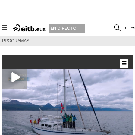
☰
EU
E
EN DIRECTO
PROGRAMAS
☰