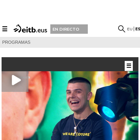
☰
EU
E
EN DIRECTO
PROGRAMAS
☰