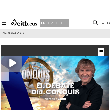
☰
EU
E
EN DIRECTO
PROGRAMAS
☰