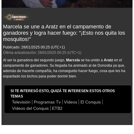
Marcela se une a Aratz en el campamento de
ganadores y logra hacer fuego: ''¡Esto nos quita los
mosquitos!''
Publicado:
28/01/2025
00:25
(UTC+1)
Última actualización:
28/01/2025
00:25
(UTC+1)
Al ser la ganadora del segundo juego,
Marcela
se ha unido a
Aratz
en el
campamento de ganadores. Su llegada ha animado al de Donostia ya que,
además de hacerle compañía, ha conseguido hacer fuego, cosa que les ha
espantado los bichos para poder dormir bien.
SI TE INTERESÓ ESTO, QUIZÁ TE INTERESEN ESTOS OTROS
TEMAS
Televisión
Programas Tv
Vídeos
El Conquis
Vídeos del Conquis
ETB2