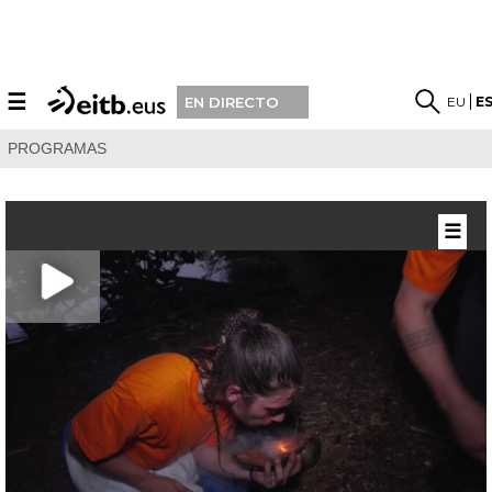
☰
EU
E
EN DIRECTO
PROGRAMAS
☰