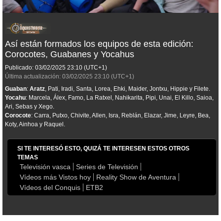
Así están formados los equipos de esta edición:
Corocotes, Guabanes y Yocahus
Publicado:
03/02/2025
23:10
(UTC+1)
Última actualización:
03/02/2025
23:10
(UTC+1)
Guaban
:
Aratz
, Pati, Iradi, Santa, Lorea, Ehki, Maider, Jontxu, Hippie y Filete.
Yocahu
: Marcela, Álex, Famo, La Ratxel, Nahikarita, Pipi, Unai, El Killo, Saioa,
Ari, Sebas y Xego.
Corocote
: Carra, Putxo, Chivite, Allen, Isra, Reblán, Elazar, Jime, Leyre, Bea,
Koty, Ainhoa y Raquel.
SI TE INTERESÓ ESTO, QUIZÁ TE INTERESEN ESTOS OTROS
TEMAS
Televisión vasca
Series de Televisión
Vídeos más Vistos hoy
Reality Show de Aventura
Vídeos del Conquis
ETB2