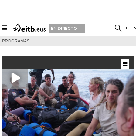
☰
EU
E
EN DIRECTO
PROGRAMAS
☰