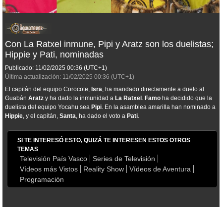
Con La Ratxel inmune, Pipi y Aratz son los duelistas;
Hippie y Pati, nominadas
Publicado:
11/02/2025
00:36
(UTC+1)
Última actualización:
11/02/2025
00:36
(UTC+1)
El capitán del equipo Corocote,
Isra
, ha mandado directamente a duelo al
Guabán
Aratz
y ha dado la inmunidad a
La Ratxel
.
Famo
ha decidido que la
duelista del equipo Yocahu sea
Pipi
. En la asamblea amarilla han nominado a
Hippie
, y el capitán,
Santa
, ha dado el voto a
Pati
.
SI TE INTERESÓ ESTO, QUIZÁ TE INTERESEN ESTOS OTROS
TEMAS
Televisión País Vasco
Series de Televisión
Vídeos más Vistos
Reality Show
Vídeos de Aventura
Programación