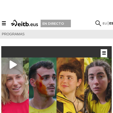
☰
EU
E
EN DIRECTO
PROGRAMAS
☰