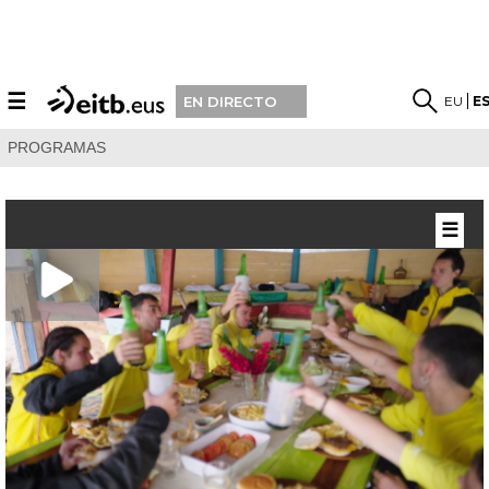
☰
EU
E
EN DIRECTO
PROGRAMAS
☰