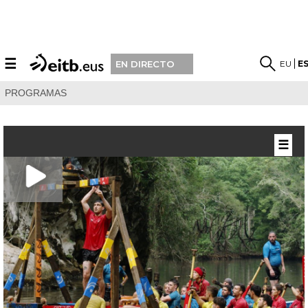
☰
EU
E
EN DIRECTO
PROGRAMAS
☰